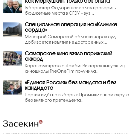
Как Меркушкин, только без опыта
Губернатор Федорищев велел проверить
бюджетные места в СГЭУ – вуз...
Специальная операция на «Клинике
сердца»
Минстрой Самарской области через суд
добивается изъятия недостроенных...
Самарское кино взяло парижский
аккорд
Короткометражка «Гамбит Виктора» выпускниц
киношколы TheOneFilm получила...
«Единая Россия» без мандата и без
кандидата
Партия идёт на выборы в Промышленном округе
без внятного претендента...