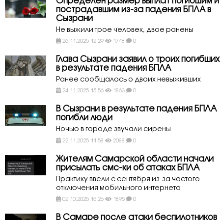
Определён размер выплат погибшим и
пострадавшим из-за падения БПЛА в
Сызрани
Не выжили трое человек, двое ранены
26.11.2025 12:29
1748
0
Глава Сызрани заявил о троих погибших
в результате падения БПЛА
Ранее сообщалось о двоих невыживших
24.11.2025 15:56
1863
0
В Сызрани в результате падения БПЛА
погибли люди
Ночью в городе звучали сирены
22.11.2025 11:58
2088
0
Жителям Самарской области начали
присылать смс-ки об атаках БПЛА
Практику ввели с сентября из-за частого
отключения мобильного интернета
02.10.2025 15:26
1895
0
В Самаре после атаки беспилотников