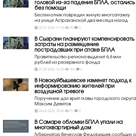
головой из-за падения БПЛА, остались
без помощи
Беспилотник повредил жилую многоэтажку
на улице Астраханской два месяца назад
02.07.2026 11:15
90
0
В Сызрани планируют компенсировать
затраты на размещение
пострадавших при атаке БПЛА
Правительство региона выделит 6,6 млн
рублей из резервного фонда
27.05.2026 16:23
101
0
В Новокуйбышевске изменят подход к
информированию жителей при
воздушной тревоге
Поручение дал врип главы городского округа
Максим Девятов
24.04.2026 15:50
97
0
В Самаре обломки БПЛА упали на
многоквартирный дом
Губернатор Вячеслав Федорищев сообщил о