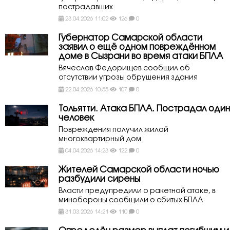
пострадавших
23.04.2026 11:02
126
0
Губернатор Самарской области
заявил о ещё одном повреждённом
доме в Сызрани во время атаки БПЛА
Вячеслав Федорищев сообщил об
отсутствии угрозы обрушения здания
22.04.2026 10:55
107
0
Тольятти. Атака БПЛА. Пострадал один
человек
Повреждения получил жилой
многоквартирный дом
04.04.2026 14:23
122
0
Жителей Самарской области ночью
разбудили сирены
Власти предупредили о ракетной атаке, в
минобороны сообщили о сбитых БПЛА
31.03.2026 14:21
110
0