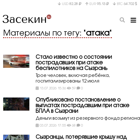
USD
82.28
EUR
95.13
BTC
64 702
Материалы по тегу: "
атака
"
Стало известно о состоянии
пострадавших при атаке
беспилотников на Сызрань
Трое человек, включая ребёнка,
госпитализированы 12 июля
13.07.2026 15:36
59
0
Опубликовано постановление о
выплатах пострадавшим при атаке
БПЛА в Сызрани
Деньги возьмут из резервного фонда региона
03.07.2026 17:55
68
0
Сызранцы, потерявшие крышу над