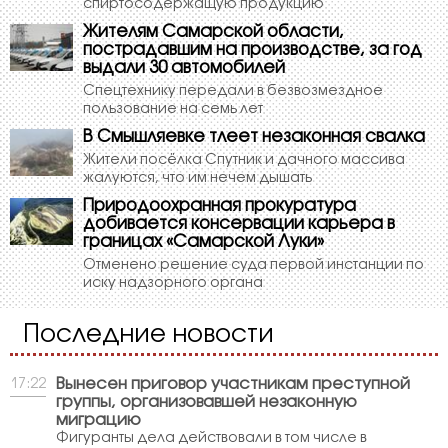
спиртосодержащую продукцию
Жителям Самарской области,
пострадавшим на производстве, за год
выдали 30 автомобилей
Спецтехнику передали в безвозмездное
пользование на семь лет
В Смышляевке тлеет незаконная свалка
Жители посёлка Спутник и дачного массива
жалуются, что им нечем дышать
Природоохранная прокуратура
добивается консервации карьера в
границах «Самарской Луки»
Отменено решение суда первой инстанции по
иску надзорного органа
Последние новости
Вынесен приговор участникам преступной
17:22
группы, организовавшей незаконную
миграцию
Фигуранты дела действовали в том числе в