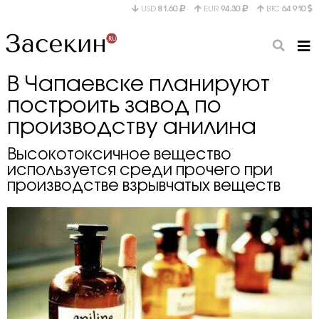
USD
81.60
EUR
94.30
BTC
64 910
В Чапаевске планируют
построить завод по
производству анилина
Высокотоксичное вещество
используется среди прочего при
производстве взрывчатых веществ