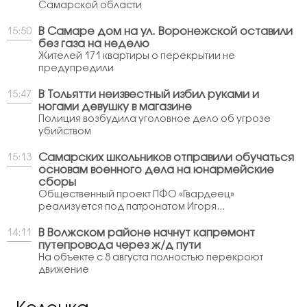
Самарской области
В Самаре дом на ул. Воронежской оставили
15:50
без газа на неделю
Жителей 171 квартиры о перекрытии не
предупредили
В Тольятти неизвестный избил руками и
15:47
ногами девушку в магазине
Полиция возбудила уголовное дело об угрозе
убийством
Самарских школьников отправили обучаться
15:13
основам военного дела на юнармейские
сборы
Общественный проект ПФО «Гвардеец»
реализуется под патронатом Игоря...
В Волжском районе начнут капремонт
14:11
путепровода через ж/д пути
На объекте с 8 августа полностью перекроют
движение