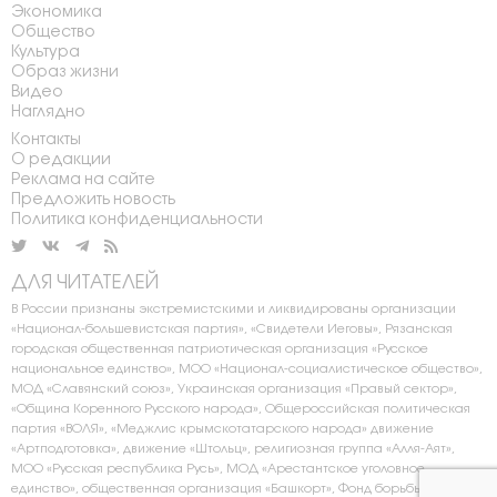
Экономика
Общество
Культура
Образ жизни
Видео
Наглядно
Контакты
О редакции
Реклама на сайте
Предложить новость
Политика конфиденциальности
ДЛЯ ЧИТАТЕЛЕЙ
В России признаны экстремистскими и ликвидированы организации
«Национал-большевистская партия», «Свидетели Иеговы», Рязанская
городская общественная патриотическая организация «Русское
национальное единство», МОО «Национал-социалистическое общество»,
МОД «Славянский союз», Украинская организация «Правый сектор»,
«Община Коренного Русского народа», Общероссийская политическая
партия «ВОЛЯ», «Меджлис крымскотатарского народа» движение
«Артподготовка», движение «Штольц», религиозная группа «Алля-Аят»,
МОО «Русская республика Русь», МОД «Арестантское уголовное
единство», общественная организация «Башкорт», Фонд борьбы с