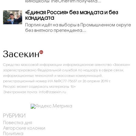
киношколы TheOneFilm получила...
«Единая Россия» без мандата и без
кандидата
Партия идёт на выборы в Промышленном округе
без внятного претендента...
Средство массовой информации информационное агентство «Засекин»
зарегистрировано Федеральной службой по надзору в сфере связи,
информационных технологий и массовых коммуникаций,
регистрационный номер ИА №ФС77-75637 от 26 апреля 2019 г.
Ресурс может содержать материалы 16+
Электронная почта: info@zasekin.ru
РУБРИКИ
Повестка дня
Авторские колонки
Политика