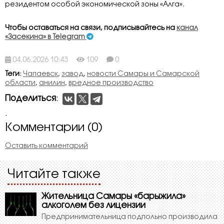
резидентом особой экономической зоны «Алга».
Чтобы оставаться на связи, подписывайтесь на
канал
«Засекина» в Telegram
04.06.2026 10:43
109
0
Теги
:
Чапаевск
,
завод
,
новости Самары и Самарской
области
,
анилин
,
вредное производство
Поделиться
:
.
Комментарии (0)
Оставить комментарий
Читайте также
Жительница Самары «барыжила»
алкоголем без лицензии
Предпринимательница подпольно производила