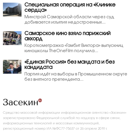
Специальная операция на «Клинике
сердца»
Минстрой Самарской области через суд
добивается изъятия недостроенных...
Самарское кино взяло парижский
аккорд
Короткометражка «Гамбит Виктора» выпускниц
киношколы TheOneFilm получила...
«Единая Россия» без мандата и без
кандидата
Партия идёт на выборы в Промышленном округе
без внятного претендента...
Средство массовой информации информационное агентство «Засекин»
зарегистрировано Федеральной службой по надзору в сфере связи,
информационных технологий и массовых коммуникаций,
регистрационный номер ИА №ФС77-75637 от 26 апреля 2019 г.