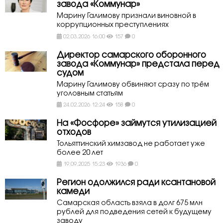
завода «Коммунар»
Марину Галимову признали виновной в
коррупционных преступлениях
02.03.2026 16:00
157
0
Директор самарского оборонного
завода «Коммунар» предстала перед
судом
Марину Галимову обвиняют сразу по трём
уголовным статьям
24.02.2026 12:24
158
0
На «Фосфоре» займутся утилизацией
отходов
Тольяттинский химзавод не работает уже
более 20 лет
19.09.2025 15:23
1936
0
Регион одолжился ради ксантановой
камеди
Самарская область взяла в долг 675 млн
рублей для подведения сетей к будущему
заводу