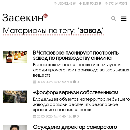
USD
82.43
EUR
95.23
BTC
64 939
Материалы по тегу: "
завод
"
В Чапаевске планируют построить
завод по производству анилина
Высокотоксичное вещество используется
среди прочего при производстве взрывчатых
веществ
04.06.2026 10:43
108
0
«Фосфор» вернули собственникам
Владельцев объектов на территории бывшего
завода обязали беспечить безопасное
хранение опасных веществ
26.05.2026 16:49
126
0
Осуждена директор самарского