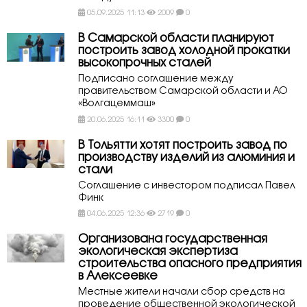
05.09.2025 11:13
2009
0
В Самарской области планируют
построить завод холодной прокатки
высокопрочных сталей
Подписано соглашение между
правительством Самарской области и АО
«Волгацеммаш»
20.06.2025 16:11
3300
0
В Тольятти хотят построить завод по
производству изделий из алюминия и
стали
Соглашение с инвестором подписал Павел
Финк
04.06.2025 12:36
2719
0
Организована государственная
экологическая экспертиза
строительства опасного предприятия
в Алексеевке
Местные жители начали сбор средств на
проведение общественной экологической