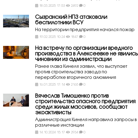
18.03.2025 17:53
2492
0
Сызранский НПЗ атаковали
беспилотники ВСУ
На территории предприятия начался пожар
19.02.2025 10:24
1847
0
На встречу по организации вредного
производства в Алексеевке не явились
чиновники из администрации
Ранее глава Кинеля заявил, что выступает
против строительства завода по
переработке вторичного алюминия
16.01.2025 17:14
2165
0
Вячеслав Тимошенко против
строительства опасного предприятия
среди жилых массивов, сообщают
экоактивисты
Администрация Кинеля направила запросы в
различные инстанции
14.10.2024 15:17
2934
0