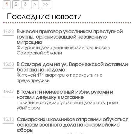
1
2
3
>
>>
Последние новости
Вынесен приговор участникам преступной
17:22
группы, организовавшей незаконную
миграцию
Фигуранты дела действовали в том числе в
Самарской области
В Самаре дом на ул. Воронежской оставили
15:50
без газа на неделю
Жителей 171 квартиры о перекрытии не
предупредили
В Тольятти неизвестный избил руками и
15:47
ногами девушку в магазине
Полиция возбудила уголовное дело об угрозе
убийством
Самарских школьников отправили обучаться
15:13
основам военного дела на юнармейские
сборы