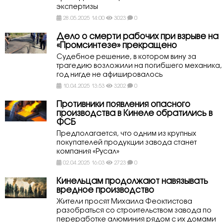
экспертизы
28.05.2025 14:00
3023
0
Дело о смерти рабочих при взрыве на
«Промсинтезе» прекращено
Судебное решение, в котором вину за
трагедию возложили на погибшего механика,
год нигде не афишировалось
10.04.2025 13:53
3202
0
Противники появления опасного
производства в Кинеле обратились в
ФСБ
Предполагается, что одним из крупных
покупателей продукции завода станет
компания «Русал»
02.04.2025 16:03
2723
0
Кинельцам продолжают навязывать
вредное производство
Жители просят Михаила Феоктистова
разобраться со строительством завода по
переработке алюминия рядом с их домами