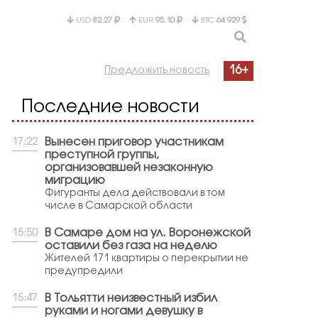
USD
82.27
EUR
95.10
BTC
64 929
16+
Предложить новость
Последние новости
Вынесен приговор участникам
17:22
преступной группы,
организовавшей незаконную
миграцию
Фигуранты дела действовали в том
числе в Самарской области
В Самаре дом на ул. Воронежской
15:50
оставили без газа на неделю
Жителей 171 квартиры о перекрытии не
предупредили
В Тольятти неизвестный избил
15:47
руками и ногами девушку в