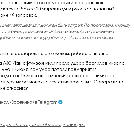
т о «Татнефти»: на её самарских заправках, как
аётся не более 20 литров в одни руки; часть станций
ионе 19 заправок.
х дней этот дефицит должен быть закрыт. По прогнозам, к концу
ласти будет равномерной, без каких-либо ограничений
аёмся, панике не поддаёмся, работаем в спокойном
ьных операторов, по его словам, работают штатно.
а АЗС «Татнефти» возникли после удара беспилотников по
ь на 12 июня: под удар попали предприятия
рода, а к 15 июня ограничения распространились на
 и в других регионах присутствия компании. Самара в этот
не относится.
анал «Засекина» в Telegram
амары и Самарской области
,
«Татнефть»