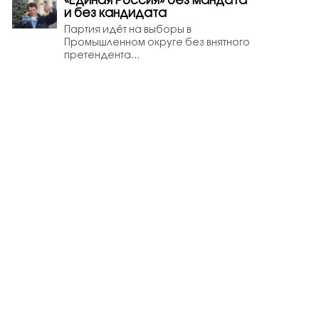
«Единая Россия» без мандата
и без кандидата
Партия идёт на выборы в
Промышленном округе без внятного
претендента...