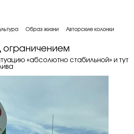
ультура
Образ жизни
Авторские колонки
д ограничением
туацию «абсолютно стабильной» и тут
лива