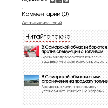
Поделиться
:
.
Комментарии (0)
Оставить комментарий
Читайте также
В Самарской области борются
против спекуляций с топливом
В регионе проработают комплекс
защитных мер совместно с прокурат
В Самарской области сняли
ограничения на продажу топли
Временные лимиты теперь могут
устанавливать конкретные заправки