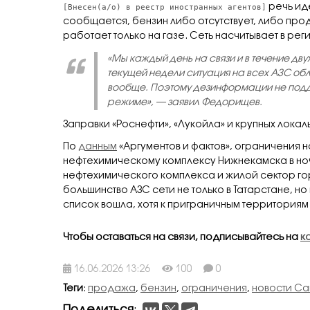
[Внесен(а/о) в реестр иностранных агентов]
речь идё
сообщается, бензин либо отсутствует, либо прод
работает только на газе. Сеть насчитывает в рег
«Мы каждый день на связи и в течение дву
текущей недели ситуация на всех АЗС об
вообще. Поэтому дезинформации не подд
режиме», — заявил Федорищев.
Заправки «Роснефти», «Лукойла» и крупных локал
По
данным
«Аргументов и фактов», ограничения н
нефтехимическому комплексу Нижнекамска в ноч
нефтехимического комплекса и жилой сектор го
большинство АЗС сети не только в Татарстане, но
список вошла, хотя к приграничным территориям 
Чтобы оставаться на связи, подписывайтесь на
к
16.06.2026 13:26
100
0
Теги
:
продажа
,
бензин
,
ограничения
,
новости С