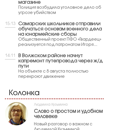
магазине
Полиция возбудила уголовное дело об
угрозе убийством
Самарских школьников отправили
15:13
обучаться основам военного дела
на юнармейские сборы
Общественный проект ПФО «Гвардеец»
реализуется под патронатом Игоря...
В Волжском районе начнут
14:11
капремонт путепровода через ж/д
пути
На объекте с 8 августа полностью
перекроют движение
Колонка
Людмила Кузьмина
Слово о простом и удобном
человеке
Новый разговор о важном с
Людмилой Кузьминой