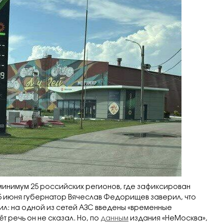
 минимум 25 российских регионов, где зафиксирован
5 июня губернатор Вячеслав Федорищев заверил, что
нил: на одной из сетей АЗС введены «временные
ёт речь он не сказал. Но, по
данным
издания «НеМосква»,