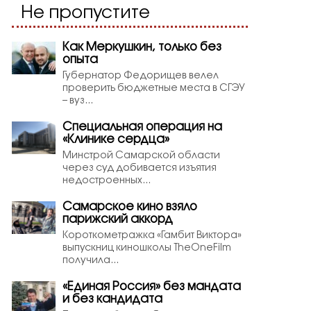
Не пропустите
Как Меркушкин, только без
опыта
Губернатор Федорищев велел
проверить бюджетные места в СГЭУ
– вуз...
Специальная операция на
«Клинике сердца»
Минстрой Самарской области
через суд добивается изъятия
недостроенных...
Самарское кино взяло
парижский аккорд
Короткометражка «Гамбит Виктора»
выпускниц киношколы TheOneFilm
получила...
«Единая Россия» без мандата
и без кандидата