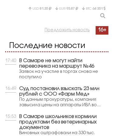
USD
81.35
EUR
93.87
BTC
64 351
16+
Предложить новость
Последние новости
В Самаре не могут найти
17:40
перевозчика на маршрут №46
Заявок на участие в торгах снова не
поступило
Суд постановил взыскать 23 млн
16:49
рублей с ООО «Фарм Мед»
По данным прокуратуры, компания
завысила цены на аппараты ИВЛ во...
В Самаре школьников кормили
15:53
продуктами без ветеринарных
документов
Виновных оштрафовали на 330 тыс.