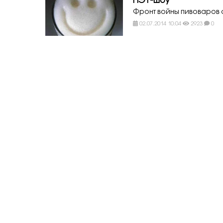
ПЭТ-шоу
Фронт войны пивоваров 
02.07.2014 10:04
2923
0