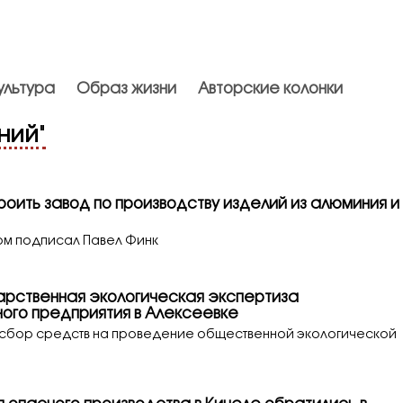
ультура
Образ жизни
Авторские колонки
ний
"
троить завод по производству изделий из алюминия и
ом подписал Павел Финк
арственная экологическая экспертиза
ого предприятия в Алексеевке
 сбор средств на проведение общественной экологической