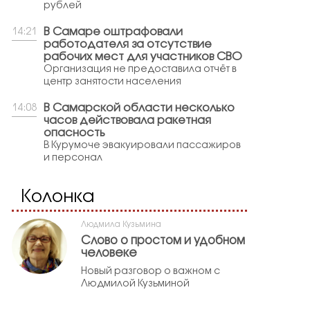
рублей
В Самаре оштрафовали
14:21
работодателя за отсутствие
рабочих мест для участников СВО
Организация не предоставила отчёт в
центр занятости населения
В Самарской области несколько
14:08
часов действовала ракетная
опасность
В Курумоче эвакуировали пассажиров
и персонал
Колонка
Людмила Кузьмина
Слово о простом и удобном
человеке
Новый разговор о важном с
Людмилой Кузьминой