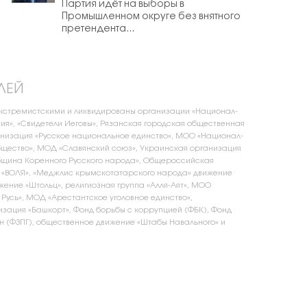
Партия идёт на выборы в
Промышленном округе без внятного
претендента...
ЛЕЙ
экстремистскими и ликвидированы организации «Национал-
ия», «Свидетели Иеговы», Рязанская городская общественная
низация «Русское национальное единство», МОО «Национал-
щество», МОД «Славянский союз», Украинская организация
бщина Коренного Русского народа», Общероссийская
 «ВОЛЯ», «Меджлис крымскотатарского народа» движение
жение «Штольц», религиозная группа «Алля-Аят», МОО
 Русь», МОД «Арестантское уголовное единство»,
зация «Башкорт», Фонд борьбы с коррупцией (ФБК), Фонд
 (ФЗПГ), общественное движение «Штабы Навального» и