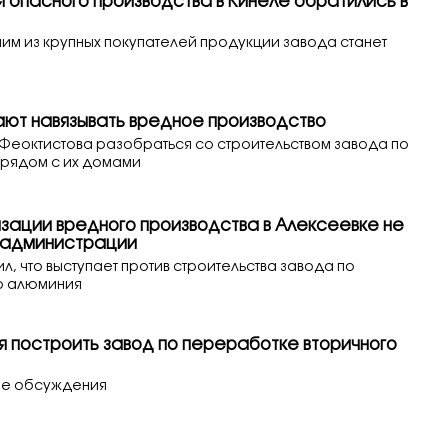
я опасного производства в Кинеле обратились в
ним из крупных покупателей продукции завода станет
ют навязывать вредное производство
Феоктистова разобраться со строительством завода по
рядом с их домами
изации вредного производства в Алексеевке не
з администрации
ил, что выступает против строительства завода по
о алюминия
 построить завод по переработке вторичного
ые обсуждения