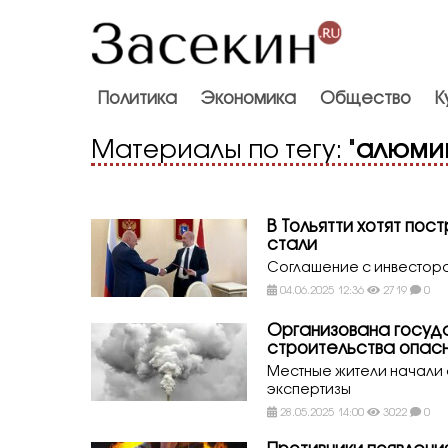
Политика
Экономика
Общество
К
Материалы по тегу: "
алюми
В Тольятти хотят пос
стали
Соглашение с инвестор
04.06.2025 12:36
2719
0
Организована госуд
строительства опасн
Местные жители начали
экспертизы
28.05.2025 14:00
3022
0