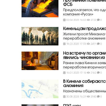
Противники появлени
ФСБ
Предполагается, что од
компания «Русал»
02.04.2025 16:03
2722
0
Кинельцам продолжа
Жители просят Михаила 
переработке алюминия 
18.03.2025 17:53
2491
0
На встречу по орган
явились чиновники и
Ранее глава Кинеля заяв
переработке вторичног
16.01.2025 17:14
2162
0
В Кинеле собираются
алюминия
Назначены общественн
30.08.2024 16:21
2940
0