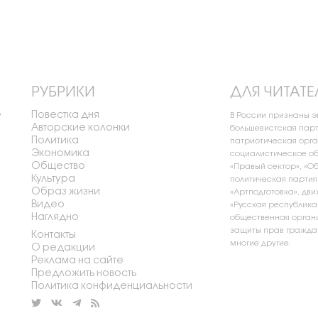
РУБРИКИ
ДЛЯ ЧИТАТЕ
Повестка дня
о
В России признаны 
Авторские колонки
большевистская парт
Политика
патриотическая орга
Экономика
социалистическое об
Общество
«Правый сектор», «О
Культура
политическая партия
Образ жизни
«Артподготовка», дви
Видео
«Русская республика
Наглядно
общественная органи
защиты прав граждан
Контакты
многие другие.
О редакции
Реклама на сайте
Предложить новость
Политика конфиденциальности