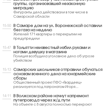
группы, организовавшей незаконную
миграцию
Фигуранты дела действовали в том числе в
Самарской области
В Самаре дом на ул. Воронежской оставили
15:50
без газа на неделю
Жителей 171 квартиры о перекрытии не
предупредили
В Тольятти неизвестный избил руками и
15:47
ногами девушку в магазине
Полиция возбудила уголовное дело об угрозе
убийством
Самарских школьников отправили обучаться
15:13
основам военного дела на юнармейские
сборы
Общественный проект ПФО «Гвардеец»
реализуется под патронатом Игоря...
В Волжском районе начнут капремонт
14:11
путепровода через ж/д пути
На объекте с 8 августа полностью перекроют