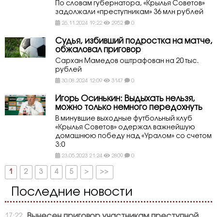
По словам губернатора, «Крылья Советов»
задолжали «преступникам» 36 млн рублей
26.11.2024 19:22
2952
0
Судья, избивший подростка на матче,
обжаловал приговор
Сархан Мамедов оштрафован на 20 тыс.
рублей
30.08.2024 12:09
3147
0
Игорь Осинькин: Выдыхать нельзя,
можно только немного передохнуть
В минувшие выходные футбольный клуб
«Крылья Советов» одержал важнейшую
домашнюю победу над «Уралом» со счетом
3:0
23.05.2023 21:24
2809
0
1
2
3
4
5
>
>>
Последние новости
Вынесен приговор участникам преступной
17:22