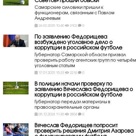
Советов» прошли обыски
Самарские силовики пришли к
функционерам, связанным с Павлом
Андреевым
26.02.2025 10:40
2102
0
По заявлению Федорищева
возбуждено уголовное дело о
коррупции в российском футболе
Губернатор Самарской области призвал
проверить работу агентских групп по четырём
уголовным статьям
17.01.2025 15:33
2216
0
В полиции начали проверку по
заявлению Вячеслава Федорищева о
коррупции в российском футболе
Губернатор передал материалы в
правоохранительные органы
05.12.2024 11:45
2804
0
Вячеслав Федорищев попросит
проверить решения Дмитрия Азарова