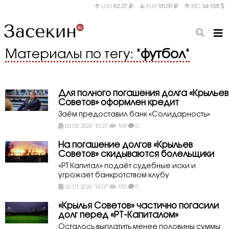
USD
82.27
EUR
95.09
BTC
64 925
Материалы по тегу: "
футбол
"
Для полного погашения долга «Крыльев
Советов» оформлен кредит
Заём предоставил банк «Солидарность»
03.02.2026 10:27
169
0
На погашение долгов «Крыльев
Советов» скидываются болельщики
«РТ Капитал» подаёт судебные иски и
угрожает банкротством клубу
26.01.2026 14:07
155
0
«Крылья Советов» частично погасили
долг перед «РТ-Капиталом»
Осталось выплатить менее половины суммы