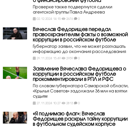
о финансировании футбола
Проверке также подвергнутся сделки
агентской группы Павла Андреева
02.12.2024 14:15
2676
0
Вячеслав Федорищев передал
правоохранителям факты о возможной
коррупции в российском футболе
Губернатор заявил, что не может разглашать
информацию до окончания расследования
29.11.2024 15:49
2959
0
Заявление Вячеслава Федорищева о
коррупции в российском футболе
прокомментировали в РПЛ и РФС
По словам губернатора Самарской области,
«Крылья Советов» задолжали 36 млн на взятки
судьям
27.11.2024 10:27
2813
0
«Я поднимаю флаг»: Вячеслав
Федорищев раскрыл тайну коррупции
в футбольном судейском корпусе