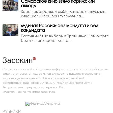
Самарское кино взяло парижский
аккорд
Короткометражка «Гамбит Виктора» выпускниц
киношколы TheOneFilm получила...
«Единая Россия» без мандата и без
кандидата
Партия идёт на выборы в Промышленном округе
без внятного претендента...
Средство массовой информации информационное агентство «Засекин»
зарегистрировано Федеральной службой по надзору в сфере связи,
информационных технологий и массовых коммуникаций,
регистрационный номер ИА №ФС77-75637 от 26 апреля 2019 г.
Ресурс может содержать материалы 16+
Электронная почта: info@zasekin.ru
РУБРИКИ