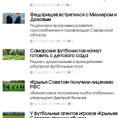
30.12.2025 16:47
215
0
Федорищев встретился с Миллером и
Дюковым
Подписана программа развития
газоснабжения и газификации Самарской
области
14.11.2025 15:06
2184
0
Самарских футболистов начнут
готовить с детского сада
Рядом с дошкольными учреждениями
обустроят футбольные поля
17.06.2025 11:17
2778
0
«Крылья Советов» получили лицензию
РФС
«Финансовое положение клуба стабильно»,
утверждает Дмитрий Яковлев
23.05.2025 17:55
3037
0
У футбольных агентов игроков «Крыльев