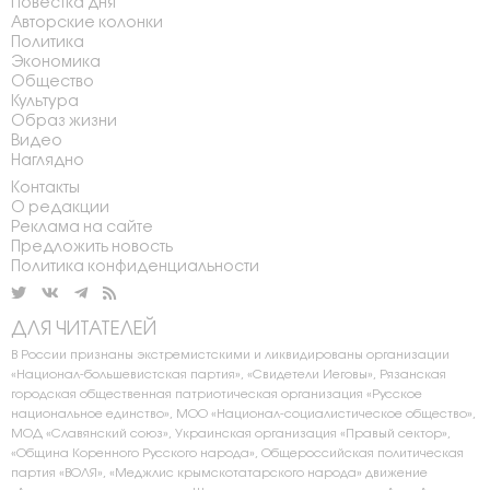
Повестка дня
Авторские колонки
Политика
Экономика
Общество
Культура
Образ жизни
Видео
Наглядно
Контакты
О редакции
Реклама на сайте
Предложить новость
Политика конфиденциальности
ДЛЯ ЧИТАТЕЛЕЙ
В России признаны экстремистскими и ликвидированы организации
«Национал-большевистская партия», «Свидетели Иеговы», Рязанская
городская общественная патриотическая организация «Русское
национальное единство», МОО «Национал-социалистическое общество»,
МОД «Славянский союз», Украинская организация «Правый сектор»,
«Община Коренного Русского народа», Общероссийская политическая
партия «ВОЛЯ», «Меджлис крымскотатарского народа» движение