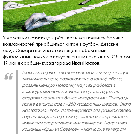
У маленьких самарцев трёх-шести лет появится больше
возможностей приобщиться к игре в футбол. Детские
сады Самары начинают оснащать небольшими
футбольными полями с искусственным покрытием. Об этом
17 июня сообщил глава города
Иван Носков
.
Главная задача – это показать малышам красоту и
техничность игры, познакомить с азами футбола,
развить мелкую моторику, научить работать в
команде, мыслить логически и просто сделать
спортивные занятия более интересными. Площадь
поля в детском саду – 280 квадратных метров. Этого
достаточно, чтобы потренироваться в рамках своей
группы или детсада, или провести мастер-класс с
именитым спортсменом или тренером. Например,
команды «Крылья Советов», – написал в телеграм