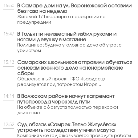
В Самаре дом на ул. Воронежской оставили
15:50
без газа на неделю
Жителей 171 квартиры о перекрытии не
предупредили
В Тольятти неизвестный избил руками и
15:47
ногами девушку в магазине
Полиция возбудила уголовное дело об угрозе
убийством
Самарских школьников отправили обучаться
15:13
основам военного дела на юнармейские
сборы
Общественный проект ПФО «Гвардеец»
реализуется под патронатом Игоря...
В Волжском районе начнут капремонт
14:11
путепровода через ж/д пути
На объекте с 8 августа полностью перекроют
движение
Суд обязал «Самрэк‑Тепло Жигулёвск»
12:52
устранить последствия утечки мазута
Компания уже год отказывается проводить работы