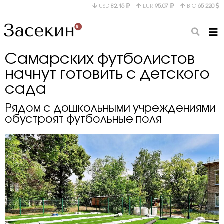
USD
82.15
EUR
95.07
BTC
65 220
Самарских футболистов
начнут готовить с детского
сада
Рядом с дошкольными учреждениями
обустроят футбольные поля