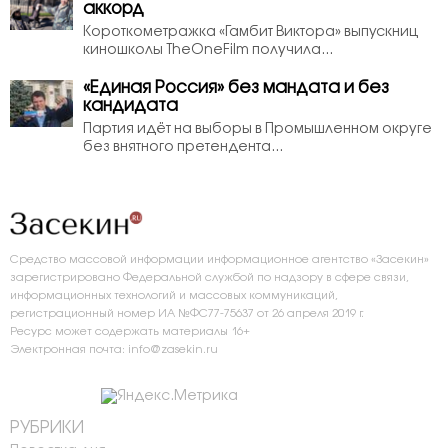
аккорд
Короткометражка «Гамбит Виктора» выпускниц
киношколы TheOneFilm получила...
«Единая Россия» без мандата и без
кандидата
Партия идёт на выборы в Промышленном округе
без внятного претендента...
Средство массовой информации информационное агентство «Засекин»
зарегистрировано Федеральной службой по надзору в сфере связи,
информационных технологий и массовых коммуникаций,
регистрационный номер ИА №ФС77-75637 от 26 апреля 2019 г.
Ресурс может содержать материалы 16+
Электронная почта: info@zasekin.ru
РУБРИКИ