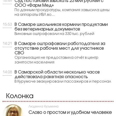
Суд постановил взыскать 23 млн рублей с
16:49
ООО «Фарм Мед»
По данным прокуратуры, компания завысила цены
на аппараты ИВЛ во...
В Самаре школьников кормили продуктами
15:53
без ветеринарных документов
Виновных оштрафовали на 330 тыс. рублей
В Самаре оштрафовали работодателя за
14:21
отсутствие рабочих мест для участников
СВО
Организация не предоставила отчёт в центр
занятости населения
В Самарской области несколько часов
14:08
действовала ракетная опасность
В Курумоче эвакуировали пассажиров и персонал
Колонка
Людмила Кузьмина
Слово о простом и удобном человеке