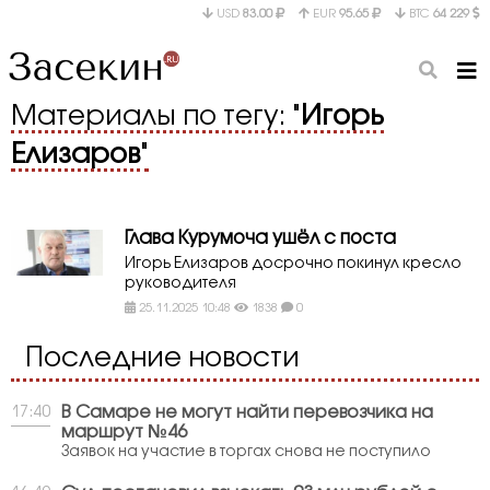
USD
83.00
EUR
95.65
BTC
64 229
Материалы по тегу: "
Игорь
Елизаров
"
Глава Курумоча ушёл с поста
Игорь Елизаров досрочно покинул кресло
руководителя
25.11.2025 10:48
1838
0
Последние новости
В Самаре не могут найти перевозчика на
17:40
маршрут №46
Заявок на участие в торгах снова не поступило