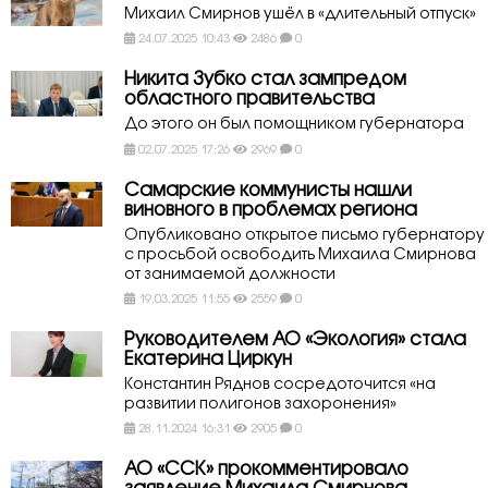
Михаил Смирнов ушёл в «длительный отпуск»
24.07.2025 10:43
2486
0
Никита Зубко стал зампредом
областного правительства
До этого он был помощником губернатора
02.07.2025 17:26
2969
0
Самарские коммунисты нашли
виновного в проблемах региона
Опубликовано открытое письмо губернатору
с просьбой освободить Михаила Смирнова
от занимаемой должности
19.03.2025 11:55
2559
0
Руководителем АО «Экология» стала
Екатерина Циркун
Константин Ряднов сосредоточится «на
развитии полигонов захоронения»
28.11.2024 16:31
2905
0
АО «ССК» прокомментировало