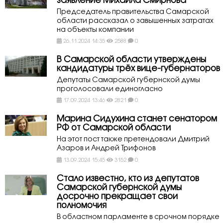
заявление Михаила Смирнова
Председатель правительства Самарской
области рассказал о завышенных затратах
на объекты компании
26.11.2024 14:35
2588
0
В Самарской области утверждены
кандидатуры трёх вице-губернаторов
Депутаты Самарской губернской думы
проголосовали единогласно
17.09.2024 13:46
2821
0
Марина Сидухина станет сенатором
РФ от Самарской области
На этот пост также претендовали Дмитрий
Азаров и Андрей Трифонов
13.09.2024 15:45
3152
0
Стало известно, кто из депутатов
Самарской губернской думы
досрочно прекращает свои
полномочия
В областном парламенте в срочном порядке