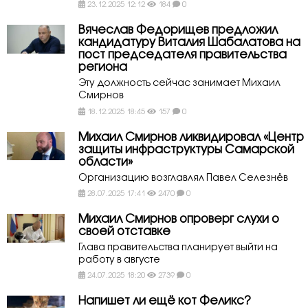
23.12.2025 12:12
184
0
Вячеслав Федорищев предложил
кандидатуру Виталия Шабалатова на
пост председателя правительства
региона
Эту должность сейчас занимает Михаил
Смирнов
18.12.2025 18:45
157
0
Михаил Смирнов ликвидировал «Центр
защиты инфраструктуры Самарской
области»
Организацию возглавлял Павел Селезнёв
28.07.2025 17:41
2470
0
Михаил Смирнов опроверг слухи о
своей отставке
Глава правительства планирует выйти на
работу в августе
24.07.2025 18:20
2739
0
Напишет ли ещё кот Феликс?