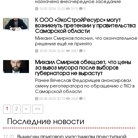
назначено внеочередное заседание
13.09.2024 13:22
3112
0
К ООО «ЭкоСтройРесурс» могут
возникнуть претензии у правительства
Самарской области
Михаил Смирнов пояснил, что окончательное
решение ещё не принято
10.09.2024 16:47
2687
0
Михаил Смирнов обещает, что цены
за вывоз мусора после выборов
губернатора не вырастут
Ранее Вячеслав Федорищев анонсировал
смену регоператора по обращению с ТКО в
Самарской области
08.08.2024 20:13
2665
0
1
2
>
>>
Последние новости
Вынесен приговор участникам преступной
17:22