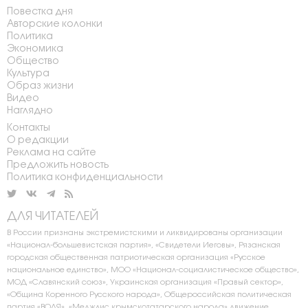
Повестка дня
Авторские колонки
Политика
Экономика
Общество
Культура
Образ жизни
Видео
Наглядно
Контакты
О редакции
Реклама на сайте
Предложить новость
Политика конфиденциальности
ДЛЯ ЧИТАТЕЛЕЙ
В России признаны экстремистскими и ликвидированы организации
«Национал-большевистская партия», «Свидетели Иеговы», Рязанская
городская общественная патриотическая организация «Русское
национальное единство», МОО «Национал-социалистическое общество»,
МОД «Славянский союз», Украинская организация «Правый сектор»,
«Община Коренного Русского народа», Общероссийская политическая
партия «ВОЛЯ», «Меджлис крымскотатарского народа» движение