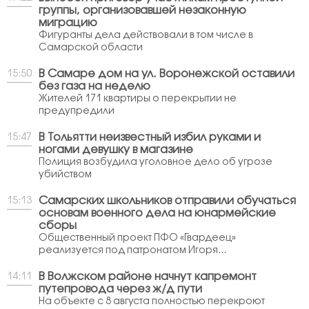
группы, организовавшей незаконную
миграцию
Фигуранты дела действовали в том числе в
Самарской области
В Самаре дом на ул. Воронежской оставили
15:50
без газа на неделю
Жителей 171 квартиры о перекрытии не
предупредили
В Тольятти неизвестный избил руками и
15:47
ногами девушку в магазине
Полиция возбудила уголовное дело об угрозе
убийством
Самарских школьников отправили обучаться
15:13
основам военного дела на юнармейские
сборы
Общественный проект ПФО «Гвардеец»
реализуется под патронатом Игоря...
В Волжском районе начнут капремонт
14:11
путепровода через ж/д пути
На объекте с 8 августа полностью перекроют