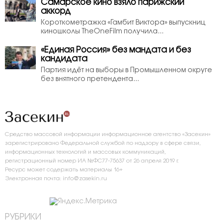
Самарское кино взяло парижский
аккорд
Короткометражка «Гамбит Виктора» выпускниц
киношколы TheOneFilm получила...
«Единая Россия» без мандата и без
кандидата
Партия идёт на выборы в Промышленном округе
без внятного претендента...
Средство массовой информации информационное агентство «Засекин»
зарегистрировано Федеральной службой по надзору в сфере связи,
информационных технологий и массовых коммуникаций,
регистрационный номер ИА №ФС77-75637 от 26 апреля 2019 г.
Ресурс может содержать материалы 16+
Электронная почта: info@zasekin.ru
РУБРИКИ