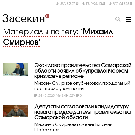
USD
82.27
EUR
95.10
BTC
64 853
Материалы по тегу: "
Михаил
Смирнов
"
Экс-глава правительства Самарской
области заявил об «управленческом
кризисе» в регионе
Михаил Смирнов опубликовал прощальный
пост после увольнения
24.12.2025 15:43
229
0
Депутаты согласовали кандидатуру
нового председателя правительства
Самарской области
Михаила Смирнова сменит Виталий
Шабалатов