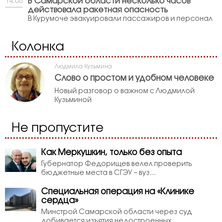
В Самарской области несколько часов
14:08
действовала ракетная опасность
В Курумоче эвакуировали пассажиров и персонал
Колонка
Людмила Кузьмина
Слово о простом и удобном человеке
Новый разговор о важном с Людмилой
Кузьминой
Не пропустите
Как Меркушкин, только без опыта
Губернатор Федорищев велел проверить
бюджетные места в СГЭУ – вуз...
Специальная операция на «Клинике
сердца»
Минстрой Самарской области через суд
добивается изъятия недостроенных...