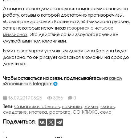
А самое первое дело касалось самопремирования за
работу, отзывы о которой достаточно противоречивы.
«Самопремировался» Костин на 2,548 миллиона рублей,
хотя в некоторых источниках
говорится о четырех
миллионах
. Это действие сочли злоупотреблением
служебными полномочиями.
Если по всем трем уголовным делам вина Костина будет
доказана, то он рискует оказаться в колонии на срок до
десяти лет.
Чтобы оставаться на связи, подписывайтесь на
канал
«Засекина» в Telegram
18.09.2019 08:25
3056
0
Теги
:
Самарская область
,
политика
,
жилье
,
власть
,
следствие
,
ипотека
,
растрата
,
СОФПИЖС
,
село
Поделиться
:
.