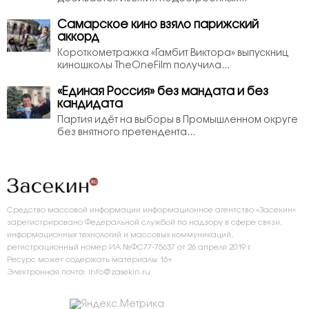
Самарское кино взяло парижский
аккорд
Короткометражка «Гамбит Виктора» выпускниц
киношколы TheOneFilm получила...
«Единая Россия» без мандата и без
кандидата
Партия идёт на выборы в Промышленном округе
без внятного претендента...
Средство массовой информации информационное агентство «Засекин»
зарегистрировано Федеральной службой по надзору в сфере связи,
информационных технологий и массовых коммуникаций,
регистрационный номер ИА №ФС77-75637 от 26 апреля 2019 г.
Ресурс может содержать материалы 16+
Электронная почта: info@zasekin.ru