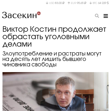
USD
83.00
EUR
95.65
BTC
64 229
Виктор Костин продолжает
обрастать уголовными
делами
Злоупотребление и растраты могут
на десять лет лишить бывшего
чиновника свободы