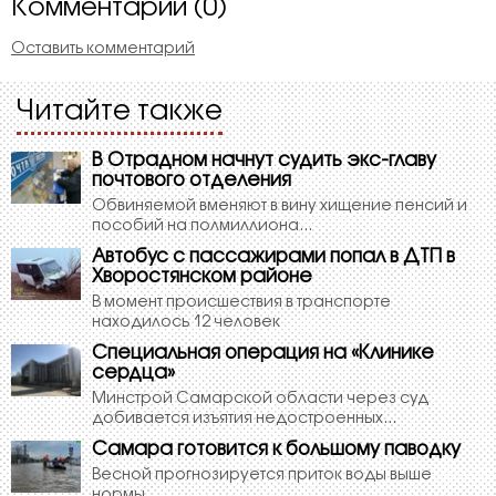
Комментарии (0)
Оставить комментарий
Читайте также
В Отрадном начнут судить экс-главу
почтового отделения
Обвиняемой вменяют в вину хищение пенсий и
пособий на полмиллиона...
Автобус с пассажирами попал в ДТП в
Хворостянском районе
В момент происшествия в транспорте
находилось 12 человек
Специальная операция на «Клинике
сердца»
Минстрой Самарской области через суд
добивается изъятия недостроенных...
Самара готовится к большому паводку
Весной прогнозируется приток воды выше
нормы