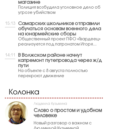
магазине
Полиция возбудила уголовное дело об
угрозе убийством
Самарских школьников отправили
15:13
обучаться основам военного дела
на юнармейские сборы
Общественный проект ПФО «Гвардеец»
реализуется под патронатом Игоря...
В Волжском районе начнут
14:11
капремонт путепровода через ж/д
пути
На объекте с 8 августа полностью
перекроют движение
Колонка
Людмила Кузьмина
Слово о простом и удобном
человеке
Новый разговор о важном с
Людмилой Кузьминой