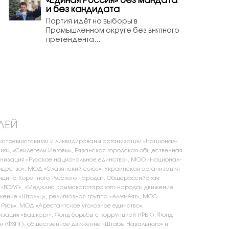
«Единая Россия» без мандата
и без кандидата
Партия идёт на выборы в
Промышленном округе без внятного
претендента...
ЛЕЙ
экстремистскими и ликвидированы организации «Национал-
ия», «Свидетели Иеговы», Рязанская городская общественная
низация «Русское национальное единство», МОО «Национал-
щество», МОД «Славянский союз», Украинская организация
бщина Коренного Русского народа», Общероссийская
 «ВОЛЯ», «Меджлис крымскотатарского народа» движение
жение «Штольц», религиозная группа «Алля-Аят», МОО
 Русь», МОД «Арестантское уголовное единство»,
зация «Башкорт», Фонд борьбы с коррупцией (ФБК), Фонд
 (ФЗПГ), общественное движение «Штабы Навального» и