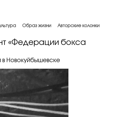
ультура
Образ жизни
Авторские колонки
нт «Федерации бокса
я в Новокуйбышевске