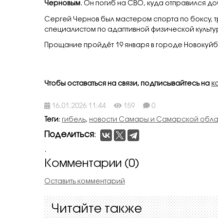
Черновым
. Он погиб на СВО, куда отправился д
Сергей Чернов был мастером спорта по боксу, т
специалистом по адаптивной физической культу
Прощание пройдёт 19 января в городе Новокуйбыше
Чтобы оставаться на связи, подписывайтесь на
к
16.01.2026 11:44
159
0
Теги
:
гибель
,
новости Самары и Самарской обла
Поделиться
:
.
Комментарии (0)
Оставить комментарий
Читайте также