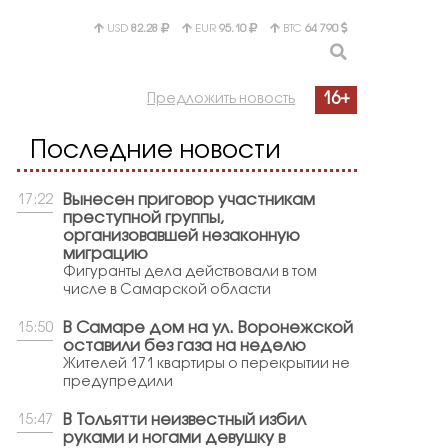
USD
82.28
EUR
95.10
BTC
64 790
16+
Предложить новость
Последние новости
Вынесен приговор участникам
17:22
преступной группы,
организовавшей незаконную
миграцию
Фигуранты дела действовали в том
числе в Самарской области
В Самаре дом на ул. Воронежской
15:50
оставили без газа на неделю
Жителей 171 квартиры о перекрытии не
предупредили
В Тольятти неизвестный избил
15:47
руками и ногами девушку в