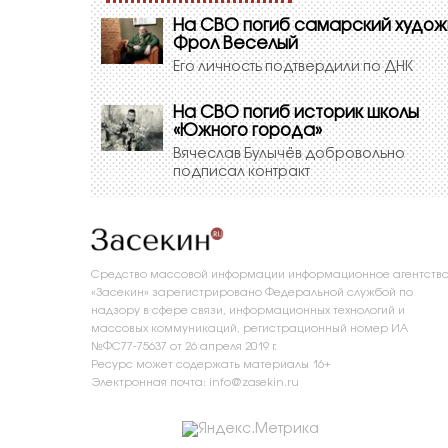
На СВО погиб самарский худож
Фрол Веселый
Его личность подтвердили по ДНК
На СВО погиб историк школы
«Южного города»
Вячеслав Булычёв добровольно
подписал контракт
Средство массовой информации информационное агентств
«Засекин» зарегистрировано Федеральной службой по
надзору в сфере связи, информационных технологий и
массовых коммуникаций, регистрационный номер ИА
№ФС77-75637 от 26 апреля 2019 г.
Ресурс может содержать материалы 16+
Электронная почта: info@zasekin.ru