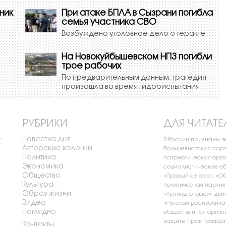
ник
При атаке БПЛА в Сызрани погибла
семья участника СВО
Возбуждено уголовное дело о теракте
На Новокуйбышевском НПЗ погибли
трое рабочих
По предварительным данным, трагедия
произошла во время гидроиспытания...
РУБРИКИ
ДЛЯ ЧИТАТЕ
Повестка дня
о
В России признаны 
Авторские колонки
большевистская парт
Политика
патриотическая орга
Экономика
социалистическое об
Общество
«Правый сектор», «О
Культура
политическая партия
Образ жизни
«Артподготовка», дви
Видео
«Русская республика
Наглядно
общественная органи
защиты прав граждан
Контакты