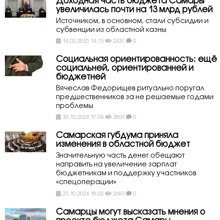
Доходная часть бюджета Самары
увеличилась почти на 13 млрд рублей
Источником, в основном, стали субсидии и
субвенции из областной казны
14.03.2025 14:13
2437
0
Социальная ориентированность: ещё
социальней, ориентированней и
бюджетней
Вячеслав Федорищев ритуально поругал
предшественников за не решаемые годами
проблемы
30.10.2024 17:04
2809
0
Самарская губдума приняла
изменения в областной бюджет
Значительную часть денег обещают
направить на увеличение зарплат
бюджетникам и поддержку участников
«спецоперации»
23.10.2024 18:02
2683
0
Самарцы могут высказать мнения о