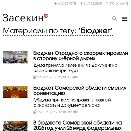
USD
80.97
EUR
93.52
BTC
64 644
Материалы по тегу: "
бюджет
"
Бюджет Отрадного скорректировали
в сторону «чёрной дыры»
Дума приняла изменения в документ на
ближайшие три года
22.04.2026 18:36
110
0
Бюджет Самарской области сменил
ориентацию
Губдума приняла поправки в главный
финансовый документ региона
26.02.2026 19:12
151
0
В бюджете Самарской области на
2026 год учли 26 млрд федеральных