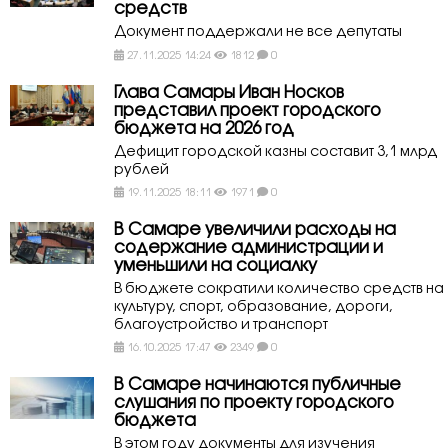
средств
Документ поддержали не все депутаты
27.11.2025 14:24
1812
0
Глава Самары Иван Носков
представил проект городского
бюджета на 2026 год
Дефицит городской казны составит 3,1 млрд
рублей
19.11.2025 18:11
1971
0
В Самаре увеличили расходы на
содержание администрации и
уменьшили на социалку
В бюджете сократили количество средств на
культуру, спорт, образование, дороги,
благоустройство и транспорт
16.10.2025 17:47
2349
0
В Самаре начинаются публичные
слушания по проекту городского
бюджета
В этом году документы для изучения