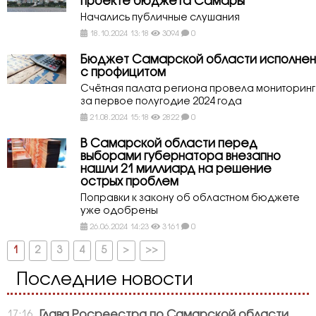
проекте бюджета Самары
Начались публичные слушания
18.10.2024 13:18
3094
0
Бюджет Самарской области исполнен
с профицитом
Счётная палата региона провела мониторинг
за первое полугодие 2024 года
21.08.2024 15:18
2822
0
В Самарской области перед
выборами губернатора внезапно
нашли 21 миллиард на решение
острых проблем
Поправки к закону об областном бюджете
уже одобрены
26.06.2024 14:23
3161
0
1
2
3
4
5
>
>>
Последние новости
Глава Росреестра по Самарской области
17:16