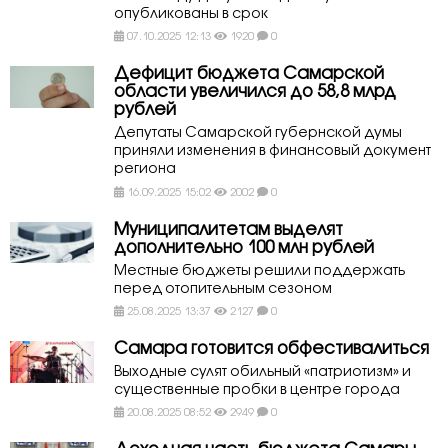
опубликованы в срок
07.10.2025 12:13
1920
0
Дефицит бюджета Самарской
области увеличился до 58,8 млрд
рублей
Депутаты Самарской губернской думы
приняли изменения в финансовый документ
региона
16.09.2025 15:02
2002
0
Муниципалитетам выделят
дополнительно 100 млн рублей
Местные бюджеты решили поддержать
перед отопительным сезоном
25.08.2025 13:37
2127
0
Самара готовится обфестивалиться
Выходные сулят обильный «патриотизм» и
существенные пробки в центре города
20.08.2025 08:52
2949
0