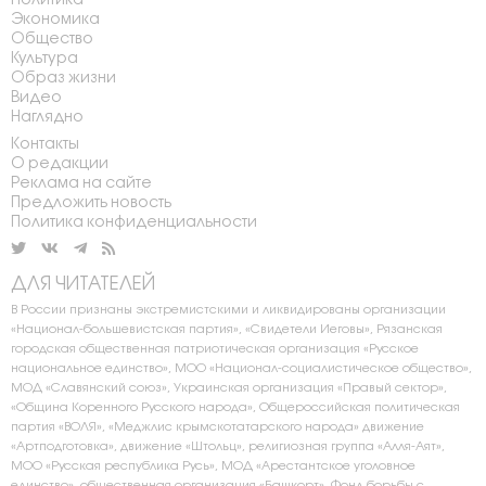
Политика
Экономика
Общество
Культура
Образ жизни
Видео
Наглядно
Контакты
О редакции
Реклама на сайте
Предложить новость
Политика конфиденциальности
ДЛЯ ЧИТАТЕЛЕЙ
В России признаны экстремистскими и ликвидированы организации
«Национал-большевистская партия», «Свидетели Иеговы», Рязанская
городская общественная патриотическая организация «Русское
национальное единство», МОО «Национал-социалистическое общество»,
МОД «Славянский союз», Украинская организация «Правый сектор»,
«Община Коренного Русского народа», Общероссийская политическая
партия «ВОЛЯ», «Меджлис крымскотатарского народа» движение
«Артподготовка», движение «Штольц», религиозная группа «Алля-Аят»,
МОО «Русская республика Русь», МОД «Арестантское уголовное