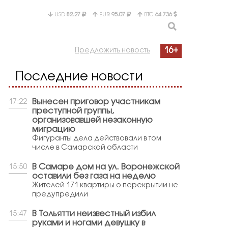
USD
82.27
EUR
95.07
BTC
64 736
16+
Предложить новость
Последние новости
Вынесен приговор участникам
17:22
преступной группы,
организовавшей незаконную
миграцию
Фигуранты дела действовали в том
числе в Самарской области
В Самаре дом на ул. Воронежской
15:50
оставили без газа на неделю
Жителей 171 квартиры о перекрытии не
предупредили
В Тольятти неизвестный избил
15:47
руками и ногами девушку в