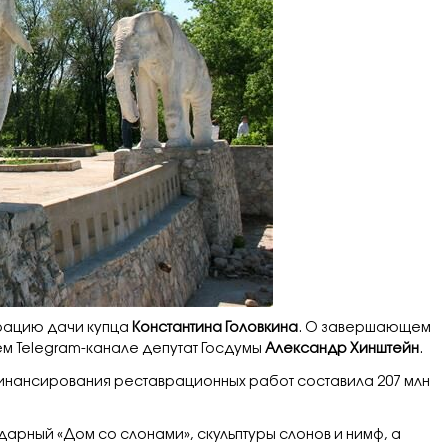
врацию дачи купца
Константина Головкина
. О завершающем
ем Telegram-канале депутат Госдумы
Александр Хинштейн
.
нансирования реставрационных работ составила 207 млн
арный «Дом со слонами», скульптуры слонов и нимф, а