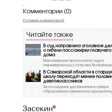
.
Комментарии (0)
Оставить комментарий
Читайте также
В суд направлено уголовное де
о гибели пассажирки плавучего
дома
Маломерное прогулочное судно
перевернулось у острова Зелёненьк
В Самарской области в старш
школу переходят менее полови
девятиклассников
За последнее десятилетие в сфере
образования изменились приоритет