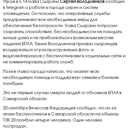
Утром в 5.14 глава Сызрани
Сергей Володченков
сообщил
в Telegram о работе в городе сирен и систем
оповещения. Он пояснил, что оперативные службы
предпринимают все необходимые меры для
обеспечения безопасности. Глава Сызрани попросил
сохранять спокойствие, без необходимости не покидать
жилые дома и не приближаться к возможным местам
падения БПЛА. Также Володченков призвал сызранцев
воздержаться от распространения фото- и
видеоматериалов с беспилотниками в социальных сетях и
не комментировать работу служб.
Позже глава города написал, что окажет «всю
необходимую помощь и поддержку» семьям и близким
погибших.
Это не первые случаи смерти людей от обломков БПЛА в
Самарской области.
20 сентября Вячеслав Федорищев сообщил, что из-за
атаки беспилотников в Самарской области на объекты
ТЭК 20 погибли четыре человека. Один человек
пострадал.