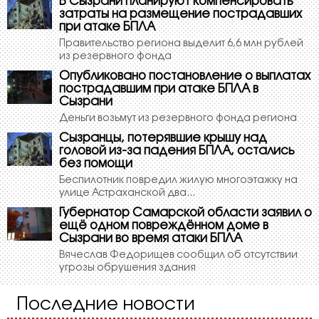
В Сызрани планируют компенсировать
затраты на размещение пострадавших
при атаке БПЛА
Правительство региона выделит 6,6 млн рублей
из резервного фонда
Опубликовано постановление о выплатах
пострадавшим при атаке БПЛА в
Сызрани
Деньги возьмут из резервного фонда региона
Сызранцы, потерявшие крышу над
головой из-за падения БПЛА, остались
без помощи
Беспилотник повредил жилую многоэтажку на
улице Астраханской два...
Губернатор Самарской области заявил о
ещё одном повреждённом доме в
Сызрани во время атаки БПЛА
Вячеслав Федорищев сообщил об отсутствии
угрозы обрушения здания
Последние новости