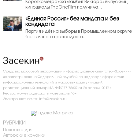
Короткометражка «Гамбит Виктора» выпускниц
киношколы TheOneFilm получила...
«Единая Россия» без мандата и без
кандидата
Партия идёт на выборы в Промышленном округе
без внятного претендента...
Средство массовой информации информационное агентство «Засекин»
зарегистрировано Федеральной службой по надзору в сфере связи,
информационных технологий и массовых коммуникаций,
регистрационный номер ИА №ФС77-75637 от 26 апреля 2019 г.
Ресурс может содержать материалы 16+
Электронная почта: info@zasekin.ru
РУБРИКИ
Повестка дня
Авторские колонки