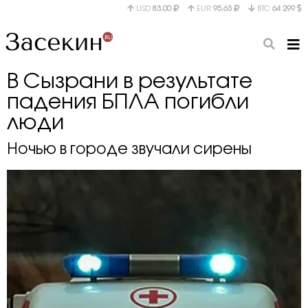
USD
83.00
EUR
95.63
BTC
64 299
В Сызрани в результате
падения БПЛА погибли
люди
Ночью в городе звучали сирены