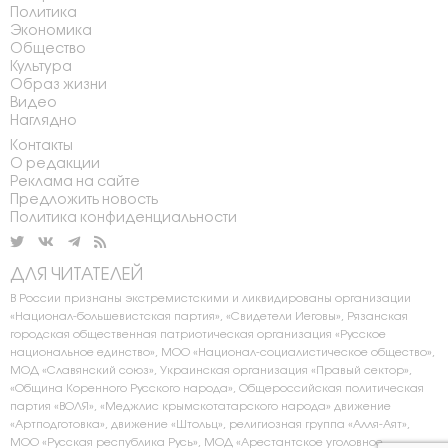
Политика
Экономика
Общество
Культура
Образ жизни
Видео
Наглядно
Контакты
О редакции
Реклама на сайте
Предложить новость
Политика конфиденциальности
ДЛЯ ЧИТАТЕЛЕЙ
В России признаны экстремистскими и ликвидированы организации
«Национал-большевистская партия», «Свидетели Иеговы», Рязанская
городская общественная патриотическая организация «Русское
национальное единство», МОО «Национал-социалистическое общество»,
МОД «Славянский союз», Украинская организация «Правый сектор»,
«Община Коренного Русского народа», Общероссийская политическая
партия «ВОЛЯ», «Меджлис крымскотатарского народа» движение
«Артподготовка», движение «Штольц», религиозная группа «Алля-Аят»,
МОО «Русская республика Русь», МОД «Арестантское уголовное