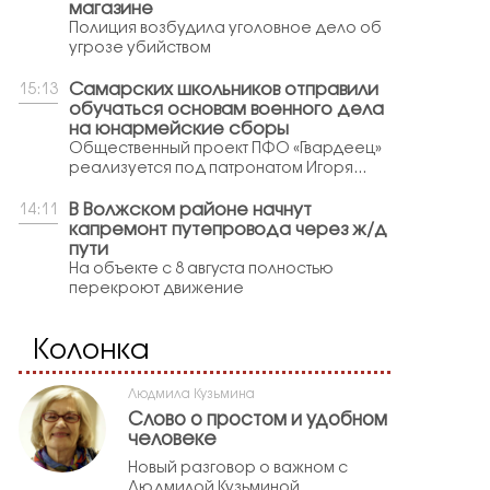
магазине
Полиция возбудила уголовное дело об
угрозе убийством
Самарских школьников отправили
15:13
обучаться основам военного дела
на юнармейские сборы
Общественный проект ПФО «Гвардеец»
реализуется под патронатом Игоря...
В Волжском районе начнут
14:11
капремонт путепровода через ж/д
пути
На объекте с 8 августа полностью
перекроют движение
Колонка
Людмила Кузьмина
Слово о простом и удобном
человеке
Новый разговор о важном с
Людмилой Кузьминой