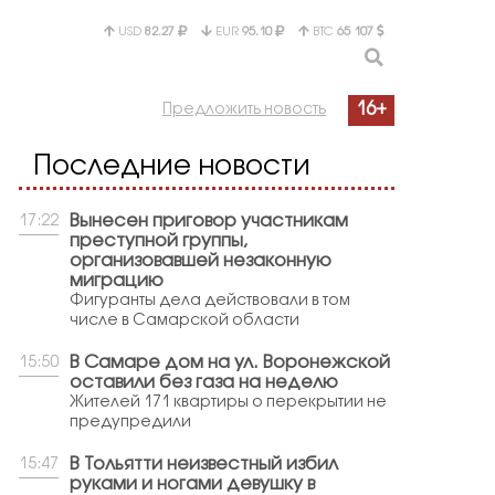
USD
82.27
EUR
95.10
BTC
65 107
16+
Предложить новость
Последние новости
Вынесен приговор участникам
17:22
преступной группы,
организовавшей незаконную
миграцию
Фигуранты дела действовали в том
числе в Самарской области
В Самаре дом на ул. Воронежской
15:50
оставили без газа на неделю
Жителей 171 квартиры о перекрытии не
предупредили
В Тольятти неизвестный избил
15:47
руками и ногами девушку в