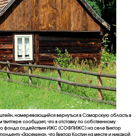
штейн, намеревающийся вернуться в Самарскую область в
м твиттере сообщает, что в отставку по собственному
о фонда содействия ИЖС (СОФПИЖС) на селе Виктор
нденту «Засекина», что Виктор Костин на месте и никакой