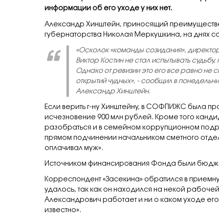
информации об его уходе у них нет.
Александр Хинштейн, приносящий преимуществ
губернаторства Николая Меркушкина, на днях со
«Осколок «команды созидания», директо
Виктор Костин не стал испытывать судьбу
Однако от ревизии это его все равно не 
открытий чудных», - сообщил в понедельн
Александр Хинштейн.
Если верить г-ну Хинштейну, в СОФПИЖС была пр
исчезновение 900 млн рублей. Кроме того кандид
разобраться и в семейном коррупционном подр
прямом подчинении начальником сметного отдел
оплачивал муж».
Источником финансирования Фонда были бюдже
Корреспондент «Засекина» обратился в приемн
удалось, так как он находился на некой рабоче
Александрович работает и ни о каком уходе его
известно».