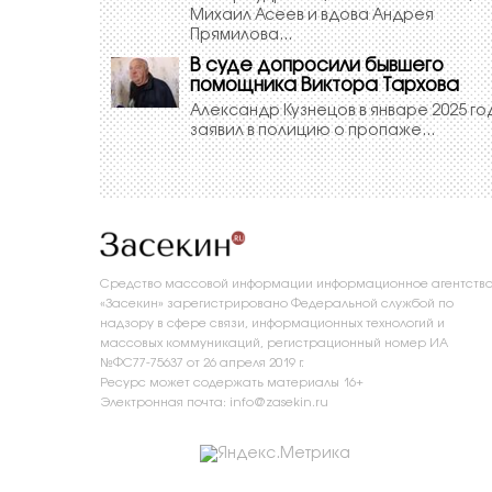
Михаил Асеев и вдова Андрея
Прямилова...
В суде допросили бывшего
помощника Виктора Тархова
Александр Кузнецов в январе 2025 го
заявил в полицию о пропаже...
Средство массовой информации информационное агентств
«Засекин» зарегистрировано Федеральной службой по
надзору в сфере связи, информационных технологий и
массовых коммуникаций, регистрационный номер ИА
№ФС77-75637 от 26 апреля 2019 г.
Ресурс может содержать материалы 16+
Электронная почта: info@zasekin.ru