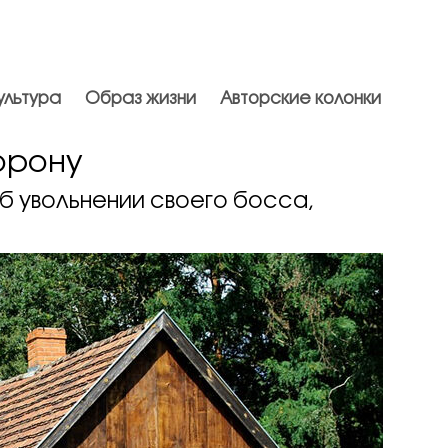
ультура
Образ жизни
Авторские колонки
орону
б увольнении своего босса,