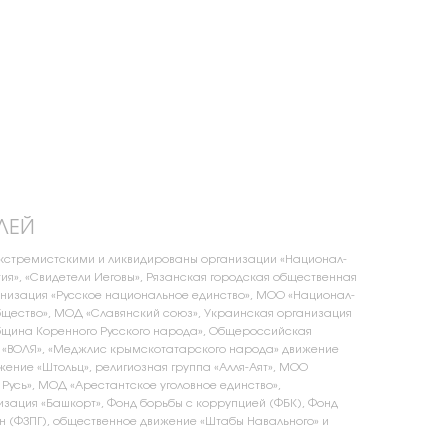
ЛЕЙ
экстремистскими и ликвидированы организации «Национал-
ия», «Свидетели Иеговы», Рязанская городская общественная
низация «Русское национальное единство», МОО «Национал-
щество», МОД «Славянский союз», Украинская организация
бщина Коренного Русского народа», Общероссийская
 «ВОЛЯ», «Меджлис крымскотатарского народа» движение
жение «Штольц», религиозная группа «Алля-Аят», МОО
 Русь», МОД «Арестантское уголовное единство»,
зация «Башкорт», Фонд борьбы с коррупцией (ФБК), Фонд
 (ФЗПГ), общественное движение «Штабы Навального» и