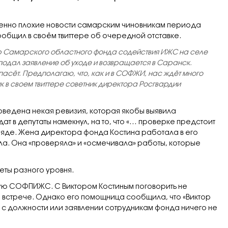
енно плохие новости самарским чиновникам периода
общил в своём твиттере об очередной отставке.
р Самарского областного фонда содействия ИЖС на селе
, подал заявление об уходе и возвращается в Саранск.
спасёт. Предполагаю, что, как и в СОФЖИ, нас ждёт много
ик в своем твиттере советник директора Росгвардии
оведена некая ревизия, которая якобы выявила
ат в депутаты намекнул, на то, что «… проверке предстоит
яде. Жена директора фонда Костина работала в его
а. Она «проверяла» и «осмечивала» работы, которые
ты разного уровня.
ую СОФПИЖС. С Виктором Костиным поговорить не
й встрече. Однако его помощница сообщила, что «Виктор
 с должности или заявлении сотрудникам фонда ничего не