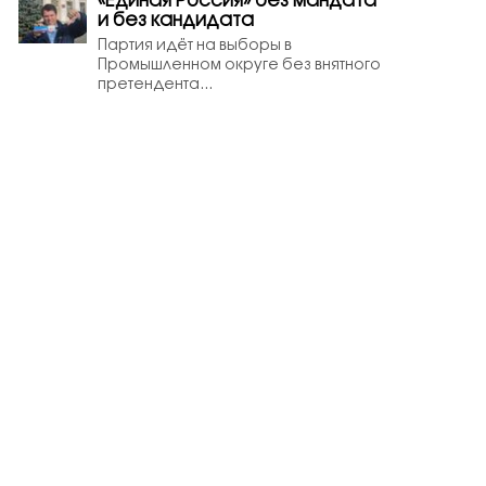
«Единая Россия» без мандата
и без кандидата
Партия идёт на выборы в
Промышленном округе без внятного
претендента...