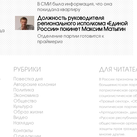
В СМИ была информация, что она
покидала квартиру
Должность руководителя
регионального исполкома «Единой
России» покинет Максим Матыгин
да
Отделение партии готовится к
праймериз
РУБРИКИ
ДЛЯ ЧИТАТЕ
Повестка дня
о
В России признаны 
Авторские колонки
большевистская парт
Политика
патриотическая орга
Экономика
социалистическое об
Общество
«Правый сектор», «О
Культура
политическая партия
Образ жизни
«Артподготовка», дви
Видео
«Русская республика
Наглядно
общественная органи
защиты прав граждан
Контакты
многие другие.
О редакции