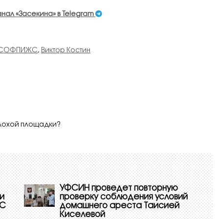
анал «Засекина» в Telegram
СОФПИЖС
,
Виктор Костин
еплохой площадки?
УФСИН проведет повторную
и
проверку соблюдения условий
ПС
домашнего ареста Таисией
Киселевой