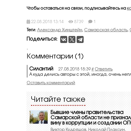
Чтобы оставаться на связи, подписывайтесь на
к
22.08.2018 13:14
8739
1
Теги
:
Александр Хинштейн
,
Самарская область
,
Поделиться
:
.
Комментарии (1)
Силантий
27.08.2018 18:39
#
Ответить
А куда делись авторы с этой, иногда, очень н
Оставить комментарий
Читайте также
Бывшие члены правительства
Самарской области не признал
вину в коррупции и создании О
Виктор Кудряшов, Николай Плаксин,