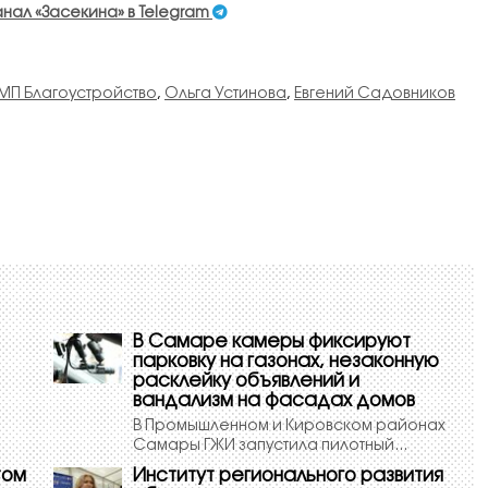
анал «Засекина» в Telegram
МП Благоустройство
,
Ольга Устинова
,
Евгений Садовников
В Самаре камеры фиксируют
парковку на газонах, незаконную
расклейку объявлений и
вандализм на фасадах домов
В Промышленном и Кировском районах
Самары ГЖИ запустила пилотный...
том
Институт регионального развития