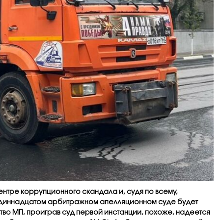
нтре коррупционного скандала и, судя по всему,
в Одиннадцатом арбитражном апелляционном суде будет
тво МП, проиграв суд первой инстанции, похоже, надеется