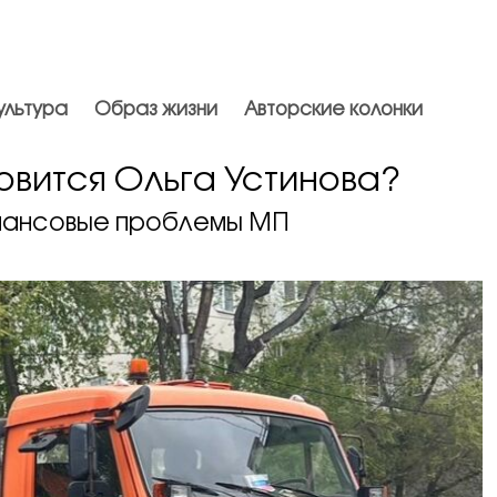
ультура
Образ жизни
Авторские колонки
отовится Ольга Устинова?
нансовые проблемы МП