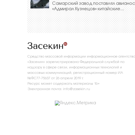
Самарский завод поставлял авиано
«Адмирал Кузнецов» китайские...
Средство массовой информации информационное агентств
«Засекин» зарегистрировано Федеральной службой по
надзору в сфере связи, информационных технологий и
массовых коммуникаций, регистрационный номер ИА
№ФС77-75637 от 26 апреля 2019 г.
Ресурс может содержать материалы 16+
Электронная почта: info@zasekin.ru