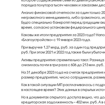
которое содержанием семи из девяти районов 
порядка полутора тысяч человек и заказами де
Анализ финансовой отчетности за один только 2
неграмотного менеджмента, либо грамотного, и
Будто специально банкротят перед грядущим а
время, согласно установкам федерального цент
Каковы же итоги предприятия за 2023 года? Нап
«Благоустройство» с 19 января 2023 года.
При выручке 1,27 млрд. руб. за один год предпри
руб. При этом 2021 и 2022 год также были убыто
Активы предприятия стремительно тают. Разница
снизилась почти в три раза с 606 до 213 млн. руб.
На 31 декабря 2023 года на счетах предприятия 
размер предприятия, число сотрудников, размер
Как в такой ситуации МП расплачивалось с под
в настоящее время? Этих данных в открытых источ
Но в документах открытого доступа видно, что до
кредиторская задолженность – 402 млн. руб. А