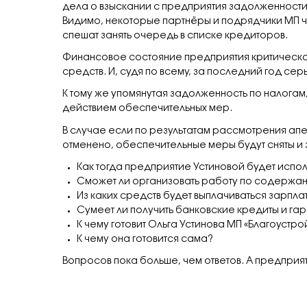
дела о взыскании с предприятия задолженности
Видимо, некоторые партнёры и подрядчики МП чт
спешат занять очередь в списке кредиторов.
Финансовое состояние предприятия критическ
средств. И, судя по всему, за последний год се
К тому же упомянутая задолженность по налогам, 
действием обеспечительных мер.
В случае если по результатам рассмотрения ап
отменено, обеспечительные меры будут сняты и 
Как тогда предприятие Устиновой будет испол
Сможет ли организовать работу по содержа
Из каких средств будет выплачиваться зарпла
Сумеет ли получить банковские кредиты и га
К чему готовит Ольга Устинова МП «Благоустро
К чему она готовится сама?
Вопросов пока больше, чем ответов. А предприя