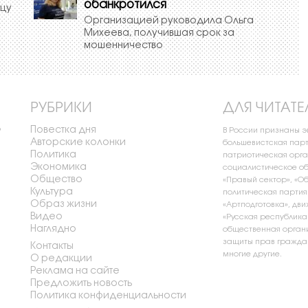
обанкротился
сцу
Организацией руководила Ольга
Михеева, получившая срок за
мошенничество
РУБРИКИ
ДЛЯ ЧИТАТЕ
Повестка дня
о
В России признаны 
Авторские колонки
большевистская парт
Политика
патриотическая орга
Экономика
социалистическое об
Общество
«Правый сектор», «О
Культура
политическая партия
Образ жизни
«Артподготовка», дви
Видео
«Русская республика
Наглядно
общественная органи
защиты прав граждан
Контакты
многие другие.
О редакции
Реклама на сайте
Предложить новость
Политика конфиденциальности