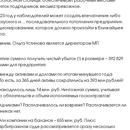
областной столицы, обеспечивает рабочими местами
сяток подрядчиков, весьма тревожное.
023 год у наблюдателей может создать впечатление либо
скусного и… последовательного потопления предприятия.
кционированием, которое должно произойти в ближайшее
ра.
омним, Ольга Устинова является директором МП
ятие сумело получить чистый убыток (!) в размере – 392 829
чными для предприятия.
 между активами и долгами по итогам минувшего года
 То есть, за 365 дней активы сократились на 393 млн рублей!
находилось лишь 14 млн. руб. Ничтожная сумма, учитывая
 обязательств и объем исполняемых госконтрактов!
рядчиками? Расплачивалось ли вовремя? Расплачивается ли
никах нет.
лги компании на балансе – 655 млн. руб. Плюс
 в арбитражном суде рассматривается сразу несколько