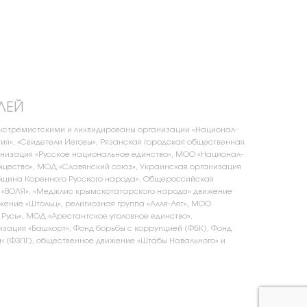
ЛЕЙ
экстремистскими и ликвидированы организации «Национал-
ия», «Свидетели Иеговы», Рязанская городская общественная
низация «Русское национальное единство», МОО «Национал-
щество», МОД «Славянский союз», Украинская организация
бщина Коренного Русского народа», Общероссийская
 «ВОЛЯ», «Меджлис крымскотатарского народа» движение
жение «Штольц», религиозная группа «Алля-Аят», МОО
 Русь», МОД «Арестантское уголовное единство»,
зация «Башкорт», Фонд борьбы с коррупцией (ФБК), Фонд
 (ФЗПГ), общественное движение «Штабы Навального» и