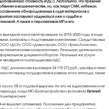
а добавленную стоимость (НДС). Любопытно, что прежний
обвинен в мошенничестве, но, как пишут СМИ, избежал
поставление обнародованных в суде материалов с
риятия заставляют задуматься уже о судьбе и
иновой. А также о перспективах МП и его
 выездной налоговой проверке за 2018-2020 годы, в ходе
овики, контракты с подставными компаниями. Среди таковых
 ООО «ДСК», ООО «Домострой», ООО «ТрансЛогистик»,
м «техническими контрагентами». Реальную деятельность
 в формальном документообороте. Реальные же услуги
е являвшиеся плательщиками НДС.
 НДС доначислен в размере 24 178 272 руб., штрафы и пени
нности перед государством в рамках этого эпизода, таким
о около 3% от годовой выручки. Но это не единственная и не
периода, когда МП «Благоустройство» возглавлял
Евгений
я поинтереснее.
й
не внушают оптимизма. Положение дел предприятия,