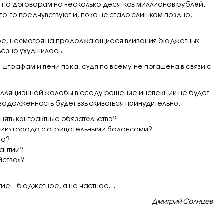
 по договорам на несколько десятков миллионов рублей.
о-то предчувствуют и, пока не стало слишком поздно,
ое, несмотря на продолжающиеся вливания бюджетных
рьёзно ухудшилось.
штрафам и пени пока, судя по всему, не погашена в связи с
елляционной жалобы в среду решение инспекции не будет
задолженность будет взыскиваться принудительно.
нять контрактные обязательства?
нию города с отрицательными балансами?
та?
рантии?
йство»?
тие – бюджетное, а не частное…
Дмитрий Солнцев