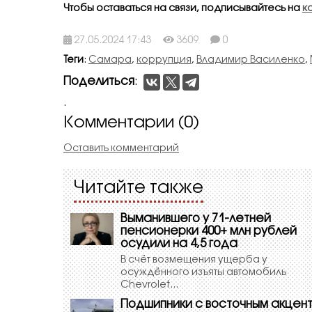
Чтобы оставаться на связи, подписывайтесь на
к
27.05.2024 17:43
3609
0
Теги
:
Самара
,
коррупция
,
Владимир Василенко
,
Поделиться
:
.
Комментарии (0)
Оставить комментарий
Читайте также
Выманившего у 71-летней
пенсионерки 400+ млн рублей
осудили на 4,5 года
В счёт возмещения ущерба у
осуждённого изъяты автомобиль
Chevrolet...
Подшипники с восточным акцен