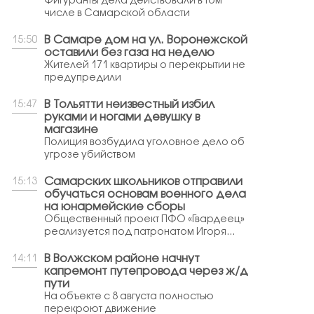
Фигуранты дела действовали в том
числе в Самарской области
В Самаре дом на ул. Воронежской
15:50
оставили без газа на неделю
Жителей 171 квартиры о перекрытии не
предупредили
В Тольятти неизвестный избил
15:47
руками и ногами девушку в
магазине
Полиция возбудила уголовное дело об
угрозе убийством
Самарских школьников отправили
15:13
обучаться основам военного дела
на юнармейские сборы
Общественный проект ПФО «Гвардеец»
реализуется под патронатом Игоря...
В Волжском районе начнут
14:11
капремонт путепровода через ж/д
пути
На объекте с 8 августа полностью
перекроют движение