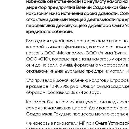
избежать ответственности за неуплату налога н
директор предприятия Евгений Садовников был 
наказания из-за истечения срока давности. Со
открытыми данными текущей деятельности предп
перспективах действующего директора Ольги Уст
кредитоспособности.
Благодаря судебному процессу стало известно о
которой выявлены фиктивные, как считают налог
названы ООО «Мегаполис», ООО «Анима Групп»,
ООО «СТС», которые признаны налоговым органо
они де не вели, а лишь формально участвовали
оказывали индивидуальные предприниматели, н
Это привело к доначислению налогов и штрафов.
в размере 12 495 988 руб. Общая сумма задолже
образом, составила 36 674 260 руб.
Казалось бы, не критичная сумма – это ведь всег
самая впечатляющая цифра. Да и касается она 
Садовников
. Текущие процессы могут оказатьс
Финансовые показатели МП при
Ольге Устиново