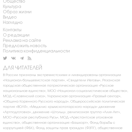
Общество
Культура
Образ жизни
Видео
Наглядно
Контакты
О редакции
Реклама на сайте
Предложить новость
Политика конфиденциальности
ДЛЯ ЧИТАТЕЛЕЙ
В России признаны экстремистскими и ликвидированы организации
«Национал-большевистская партия», «Свидетели Иеговы», Рязанская
городская общественная патриотическая организация «Русское
национальное единство», МОО «Национал-социалистическое общество»,
МОД «Славянский союз», Украинская организация «Правый сектор»,
«Община Коренного Русского народа», Общероссийская политическая
партия «ВОЛЯ», «Меджлис крымскотатарского народа» движение
«Артподготовка», движение «Штольц», религиозная группа «Алля-Аят»,
МОО «Русская республика Русь», МОД «Арестантское уголовное
единство», общественная организация «Башкорт», Фонд борьбы с
коррупцией (ФБК), Фонд защиты прав граждан (ФЗПГ), общественное