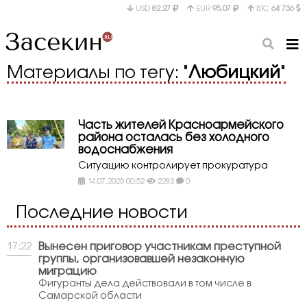
USD
82.27
EUR
95.07
BTC
64 736
Материалы по тегу: "
Любицкий
"
Часть жителей Красноармейского
района осталась без холодного
водоснабжения
Ситуацию контролирует прокуратура
14.07.2025 00:52
2283
0
Последние новости
Вынесен приговор участникам преступной
17:22
группы, организовавшей незаконную
миграцию
Фигуранты дела действовали в том числе в
Самарской области