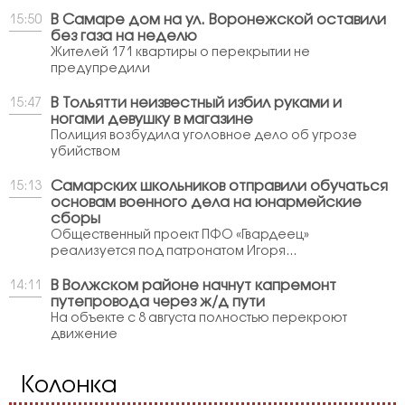
В Самаре дом на ул. Воронежской оставили
15:50
без газа на неделю
Жителей 171 квартиры о перекрытии не
предупредили
В Тольятти неизвестный избил руками и
15:47
ногами девушку в магазине
Полиция возбудила уголовное дело об угрозе
убийством
Самарских школьников отправили обучаться
15:13
основам военного дела на юнармейские
сборы
Общественный проект ПФО «Гвардеец»
реализуется под патронатом Игоря...
В Волжском районе начнут капремонт
14:11
путепровода через ж/д пути
На объекте с 8 августа полностью перекроют
движение
Колонка